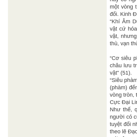
một vòng t
đối. Kinh 
“Khí Âm Dư
vật cứ hóa
vật, nhưng
thù, vạn th
“Cơ siêu p
châu lưu t
vật” (51).
“Siêu phàm
(phàm) đến
vòng tròn,
Cực Ðại Li
Như thế, q
người có c
tuyệt đối n
theo lẽ Ðạo