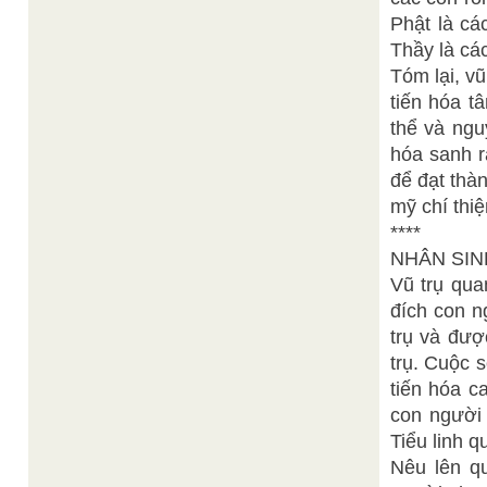
Phật là cá
Thầy là các
Tóm lại, v
tiến hóa t
thể và ngu
hóa sanh r
để đạt thà
mỹ chí thiệ
****
NHÂN SI
Vũ trụ qua
đích con n
trụ và đượ
trụ. Cuộc 
tiến hóa c
con người 
Tiểu linh 
Nêu lên q