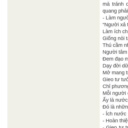
mà tránh c
quang phải
- Làm ngườ
“Người xả 
Làm ích ch
Giống nòi 
Thú cầm nh
Người tâm 
Ðem đạo mầ
Dạy đời dữ
Mở mang tr
Gieo tư tư
Chỉ phương
Mỗi người 
Ấy là nước 
Ðó là nhữn
- Ích nước 
- Hoàn thi
- Gieo tư 