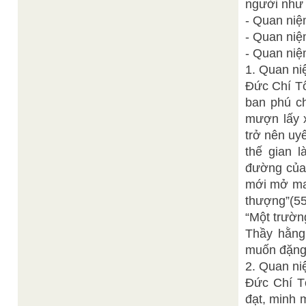
người như 
- Quan niệ
- Quan niệ
- Quan niệ
1. Quan ni
Ðức Chí Tô
ban phú ch
mượn lấy x
trở nên uy
thế gian 
đường của 
mới mở man
thượng”(55
“Một trườn
Thầy hằng
muốn đặng đ
2. Quan ni
Ðức Chí Tô
đạt, minh 