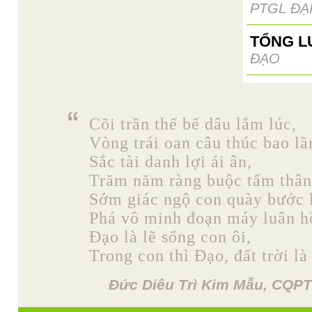
PTGL ĐẠ
TỔNG L
ĐẠO
Cõi trần thế bể dâu lắm lúc,
Vòng trái oan câu thúc bao lầ
Sắc tài danh lợi ái ân,
Trăm năm ràng buộc tấm thân
Sớm giác ngộ con quày bước l
Phá vô minh đoạn máy luân h
Đạo là lẽ sống con ôi,
Trong con thì Đạo, đất trời là
Đức Diêu Trì Kim Mẫu, CQPT