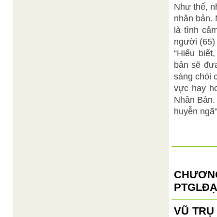
Như thế, n
nhân bản. 
là tình c
người (65) 
“Hiểu biế
bản sẽ đưa
sáng chói 
vực hay ho
Nhân Bản. 
huyễn ngã”
CHƯƠN
PTGLĐẠ
VŨ TRỤ