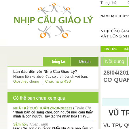
Trang chủ
NĂM ĐẠO THỨ 9
TIN TỨC
BÀI
Nội dung
Lần đầu đến với Nhịp Cầu Giáo Lý?
28/04/20
Những liên kết dưới đây có thể hữu ích với bạn.
CƠ QUAN
Giới thiệu chung
|
Chức năng RSS
Thiện Chí
NHẬT KÝ CUỐI TUẦN 24-10-202221
/
VŨ T
“Nhân bản có sáng chói, con người mới cảm thấy
mình là con người. Hãy tạo thế nhân hòa ! Hãy ...
Thiện Hạnh
Sám hối
/
VŨ TRỤ 
Đức Chí Tôn dạy rằng: \"Mỗi khi đứa nào lầm lỡ