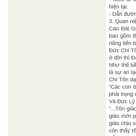
hiện tại.
- Dẫn đường
3. Quan ni
Cao Ðài Gi
bao gồm đờ
năng tiến b
Ðức Chí Tô
ở đời thì Ð
Như thế bằ
là sự an l
Chí Tôn dạ
“Các con b
phải trọng 
Và Ðức Lý 
“...Tôn gi
giáo mới p
giáo chịu 
còn thấy r