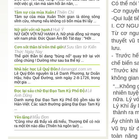
Có thể nói
một việc gì, rán mà sám hối ăn năn, ...
-Cơ nguyên
Thiện Chí
Tâm sự của mùa Xuân
/
Tâm sự của mùa Xuân Thời gian là dòng sông
-Qui luật t
vĩnh cửu, nhưng nếu không có bốn mùa thì lấy ...
I. CƠ NG
Huệ Ý
Nữ giới với nữ hạnh
/
Từ cơ ngu
NỮ GIỚI VỚI NỮ HẠNH A. Nữ phái đồng sứ mạng
với nam phái. Đức Quan Âm Bồ Tát dạy : "Hỡi ...
thuyết vũ 
Sưu tầm từ Kiến
Cơn sốt thần bí trên thế giới
/
lưu.
Thức Ngày Nay
- Trước hế
Thế giới thần bí đang "bùng nổ" quay trở lại với
công chúng ! Dường như sau ba thế kỷ ...
chế biến sa
danangpt.com.vn
Nhà bác học Lê Quý Đôn
/
“Trước khi
Lê Quý Đôn nguyên là Lê Danh Phương, tự Doãn
không gian
Hậu, hiệu Quế Đường, sinh ngày 2-8-1726, trong
một gia ...
“...Không 
Lê
Đọc lại sáu chữ Đại Đạo Tam Kỳ Phổ Độ
/
nhiên tuyệ
Anh Dũng
nữa. Lý vớ
Danh xưng Đại Đạo Tam Kỳ Phổ Độ gồm sáu từ
Hán-Việt. Các sách thường giảng Đại Đạo Tam Kỳ
Lý Khí ấy 
...
thành ra m
Mẫu Đơn
Yên lặng
/
Ấy chính l
"Cũng như đã thấy và đã hiểu, Thượng Đế có nói
ra một lời nào đâu (Thiên hà ngôn tai!) ...
Vũ trụ từ 
Ngài Minh
Danh hiệu Đức Diêu Trì Kim Mẫu
/
toàn năng