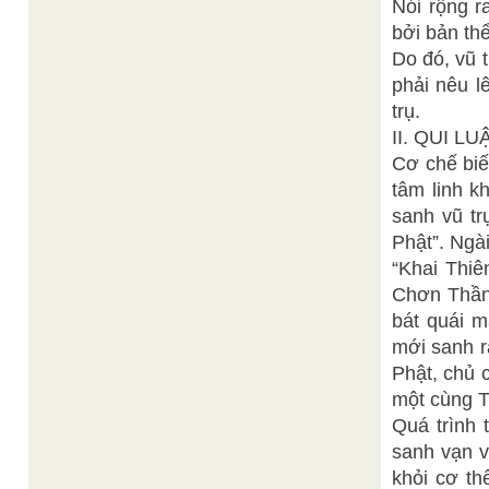
Nói rộng r
bởi bản thể
Do đó, vũ 
phải nêu lê
trụ.
II. QUI L
Cơ chế biế
tâm linh 
sanh vũ tr
Phật”. Ngài
“Khai Thiê
Chơn Thần 
bát quái m
mới sanh r
Phật, chủ 
một cùng T
Quá trình 
sanh vạn v
khỏi cơ th