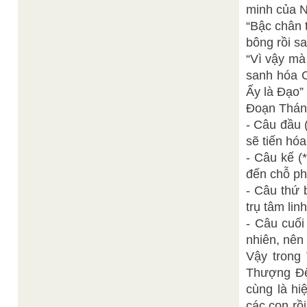
minh của N
“Bậc chân t
bông rồi sa
“Vì vậy mà
sanh hóa C
Ấy là Ðạo” 
Ðoạn Thánh
- Câu đầu 
sẽ tiến hóa
- Câu kế (*
đến chỗ ph
- Câu thứ 
trụ tâm linh
- Câu cuối 
nhiên, nên 
Vậy trong 
Thượng Ðế
cùng là hi
các con rồ