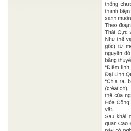
Thiện
thống chư
Trước hết, tôi xin giải nghĩa tám chữ " Diêu Trì Kim
Mẫu, Vô Cực Từ Tôn" cho môn sanh ...
thanh biện
Ban Biên Tập
Nghĩ về Ý thức hệ Cao Đài
/
sanh muôn 
Theo Tự Điển Tiếng Việt (1991) của Viện Ngôn
Theo đoạn 
Ngữ Hà Nội, Ý thức hệ được định nghĩa như sau:
"Ý ...
Thái Cực 
Ông Năm Nhà Đèn - Nhân chứng sống từ thời
Như thế vạ
Huệ Nhẫn
Khai Đạo
/
"...Tôi không quen ghi chép sổ sách gì, nhưng nhớ.
gốc) từ m
Đó là ngày 20 tháng Chạp năm Bính Dần. Hôm ...
nguyên đó
Thiện
Giá trị nhân văn của bức họa Tam Thánh
/
bằng thuyế
Chí
Giá trị nhân văn của bức họa"Tam thánh ký hòa
“Ðiểm linh
ước" Khách đến viếng Đền thánh Tòa thánh Tây
Ðại Linh Q
Ninh hoặc ...
“Chia ra, 
(création)
thể của n
Hóa Công 
vật.
Sau khái n
quan Cao Ð
này có ngh