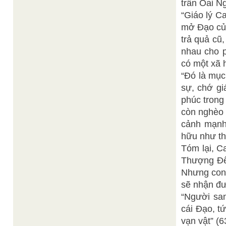
trấn Oai N
“Giáo lý C
mở Ðạo của
trả quả cũ
nhau cho p
có một xã 
“Ðó là mục
sự, chớ gi
phúc trong
còn nghèo đ
cảnh mạnh
hữu như th
Tóm lại, C
Thượng Ðế 
Nhưng con 
sẽ nhận đượ
“Người san
cái Ðạo, t
vạn vật” (6