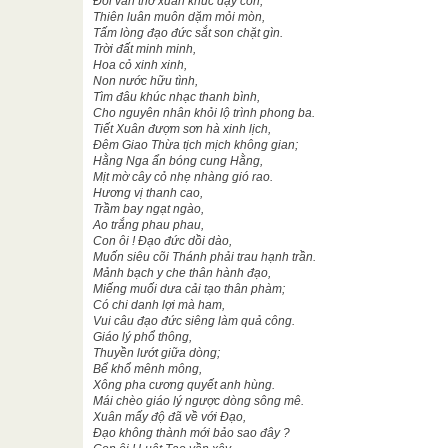
Đôi vần thơ xuân khúc dạy con;
Thiên luân muôn dặm mỏi mòn,
Tấm lòng đạo đức sắt son chặt gìn.
Trời đất minh minh,
Hoa cỏ xinh xinh,
Non nước hữu tình,
Tìm đâu khúc nhạc thanh bình,
Cho nguyên nhân khỏi lộ trình phong ba.
Tiết Xuân đượm sơn hà xinh lịch,
Đêm Giao Thừa tịch mịch không gian;
Hằng Nga ẩn bóng cung Hằng,
Mịt mờ cây cỏ nhẹ nhàng gió rao.
Hương vị thanh cao,
Trầm bay ngạt ngào,
Ao trắng phau phau,
Con ôi ! Đạo đức dồi dào,
Muốn siêu cõi Thánh phải trau hạnh trần.
Mảnh bạch y che thân hành đạo,
Miếng muối dưa cải tạo thân phàm;
Có chi danh lợi mà ham,
Vui câu đạo đức siêng làm quả công.
Giáo lý phổ thông,
Thuyền lướt giữa dòng;
Bể khổ mênh mông,
Xông pha cương quyết anh hùng.
Mái chèo giáo lý ngược dòng sông mê.
Xuân mấy độ đã về với Đạo,
Đạo không thành mới bảo sao đây ?