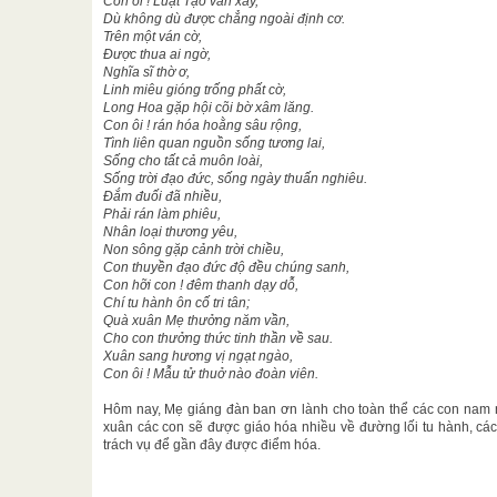
Con ôi ! Luật Tạo vần xây,
Dù không dù được chẳng ngoài định cơ.
Trên một ván cờ,
Được thua ai ngờ,
Nghĩa sĩ thờ ơ,
Linh miêu gióng trống phất cờ,
Long Hoa gặp hội cõi bờ xâm lăng.
Con ôi ! rán hóa hoằng sâu rộng,
Tình liên quan nguồn sống tương lai,
Sống cho tất cả muôn loài,
Sống trời đạo đức, sống ngày thuấn nghiêu.
Đắm đuối đã nhiều,
Phải rán làm phiêu,
Nhân loại thương yêu,
Non sông gặp cảnh trời chiều,
Con thuyền đạo đức độ đều chúng sanh,
Con hỡi con ! đêm thanh dạy dỗ,
Chí tu hành ôn cố tri tân;
Quà xuân Mẹ thưởng năm vần,
Cho con thưởng thức tinh thần về sau.
Xuân sang hương vị ngạt ngào,
Con ôi ! Mẫu tử thuở nào đoàn viên.
Hôm nay, Mẹ giáng đàn ban ơn lành cho toàn thể các con nam n
xuân các con sẽ được giáo hóa nhiều về đường lối tu hành, các
trách vụ để gần đây được điểm hóa.