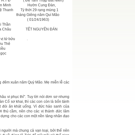
n H.T Đ ( Đệ Tam Thập Bát Niên)
 Kiến Minh Hườn Cung Đàn,
uệ Thanh Tý thời 29 rạng mùng 1
g Giêng năm Quí Mão
01/24/1963)
: Hải Thần
Châu TẾT NGUYÊN ĐÁN
ba vị tứ bửu .
iệu Thê
Kiều
Ngọc
g đêm xuân năm Quý Mão. Mẹ miễn lễ các
hâu vi phục thỉ". Tuy lời nói đơn sơ nhưng
Bàn Cổ sơ khai, thì các con còn là bổn tánh
t đói ăn khát uống. Vì đức háo sanh của
thú cầm, nên cho các vị thánh đức lâm
xây dựng cho các con một nền tảng nhân đạo
ài người mà chung cả vạn loại, bởi thế nên