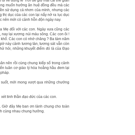
 đi về đúng lẽ Trời để giữ mãi cái thế gian
n không muốn hưởng ân huệ đồng đều mà các
yền sử dụng cá nhơn của mình, nhưng các
g thị dục của các con lại nẩy nở ra lục dục
 ác nên mới có cảnh hỗn độn ngày nay.
của Mẹ đối với các con. Ngày xưa cũng các
 nay lại xương núi máu sông. Các con ôi !
ể khổ. Các con có nhớ chăng ? Ba tám năm
giờ này cảnh tương tàn, tương sát vẫn còn
thử hỏi, những khuyết điểm đó là của Đạo
hân nên rồi cùng chung kiếp số trong cảnh
n luân cơ giáo lý hóa hoằng hầu đem lại
 pháp.
áng suốt, mới mong vượt qua những chướng
xét tinh thần đạo đức của các con.
t. Giờ đây Mẹ ban ơn lành chung cho toàn
ành cùng nhau chung hưởng.