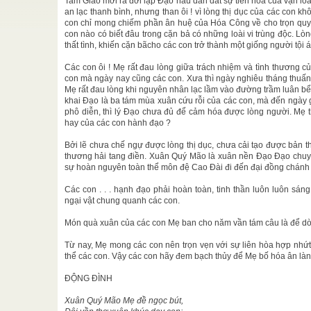
Tam Giáo mới ra đời lập Đạo hầu dẫn dắt sự tiến hóa của vạn loài
ăn hóa thế
an lạc thanh bình, nhưng than ôi ! vì lòng thị dục của các co
con chỉ mong chiếm phần ân huệ của Hóa Công về cho trọn qu
con nào có biết đâu trong cặn bả có những loài vi trùng độc. Lòn
ởi gắm đến
thất tình, khiến cặn bãcho các con trở thành một giống người tội
Các con ôi ! Mẹ rất đau lòng giữa trách nhiệm và tình thương 
Chí
con mà ngày nay cũng các con. Xưa thì ngày nghiêu tháng thuấn,
ng như các
 một sinh
Mẹ rất đau lòng khi nguyên nhân lạc lầm vào đường trầm luân b
khai Đạo là ba tám mùa xuân cứu rỗi của các con, mà đến ngày 
phô diễn, thì lý Đạo chưa đủ để cảm hóa được lòng người. Mẹ 
ĐỨC TIÊN
hay của các con hành đạo ?
ái Thượng
Bởi lẽ chưa chế ngự được lòng thị dục, chưa cải tạo được bản t
h Dậu, một
thương hải tang điền. Xuân Quý Mão là xuân nền Đạo Đạo chuyể
sự hoàn nguyên toàn thể môn đệ Cao Đài đi đến đại đồng chánh
uệ Ý
 tiếng gọi
Các con . . . hạnh đạo phải hoàn toàn, tinh thần luôn luôn s
.
ngại vật chung quanh các con.
Món quà xuân của các con Mẹ ban cho năm vần tám câu là để dò 
Từ nay, Mẹ mong các con nên trọn vẹn với sự liên hòa hợp nhứ
thể các con. Vậy các con hãy đem bạch thủy để Mẹ bố hóa ân l
ĐỘNG ĐÌNH
Xuân Quý Mão Mẹ đề ngọc bút,