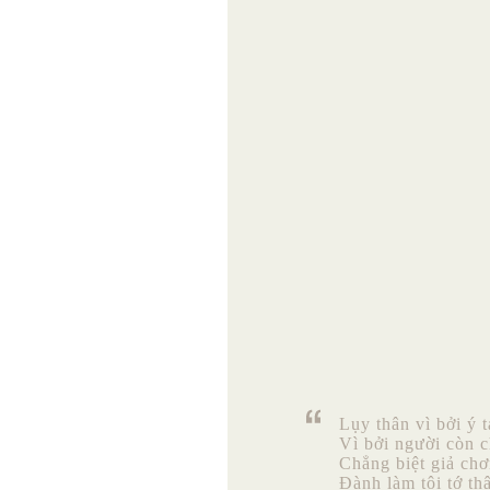
Lụy thân vì bởi ý t
Vì bởi người còn c
Chẳng biệt giả ch
Đành làm tôi tớ th