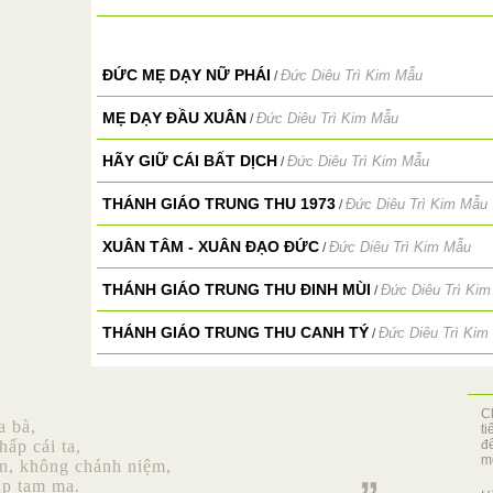
ĐỨC MẸ DẠY NỮ PHÁI
Đức Diêu Trì Kim Mẫu
/
MẸ DẠY ĐẦU XUÂN
Đức Diêu Trì Kim Mẫu
/
HÃY GIỮ CÁI BẤT DỊCH
Đức Diêu Trì Kim Mẫu
/
THÁNH GIÁO TRUNG THU 1973
Đức Diêu Trì Kim Mẫu
/
XUÂN TÂM - XUÂN ĐẠO ĐỨC
Đức Diêu Trì Kim Mẫu
/
THÁNH GIÁO TRUNG THU ĐINH MÙI
Đức Diêu Trì Ki
/
THÁNH GIÁO TRUNG THU CANH TÝ
Đức Diêu Trì Kim
/
C
a bà,
t
hấp cái ta,
đ
mộ
ơn, không chánh niệm,
ập tam ma.