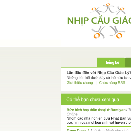
Lần đầu đến với Nhịp Cầu Giáo Lý
Những liên kết dưới đây có thể hữu ích 
Giới thiệu chung
|
Chức năng RSS
T
Bức bích hoạ thần thoại ở Bamiyan
/
Online
Nhóm các nhà nghiên cứu Nhật Bản vừ
bức hình của một loài sinh vật huyền thoại
Lê Anh Minh phụ chú
Trung Dung_1
/