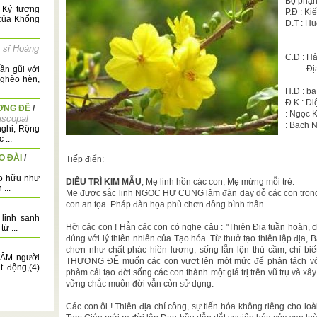
Bộ phậ
 Ký tương
P.Đ :
 của Khổng
Đ.T : H
thán
( 
 sĩ Hoàng
C.Đ 
Địa 
ần gũi với
nghèo hèn,
H.Đ : 
Đ.K : D
ƠNG ĐẾ
/
: Ngọc 
iscopal
: Bạch 
nghi, Rộng
 ...
AO ĐÀI
/
Tiếp điển:
ạo hữu như
DIÊU TRÌ KIM MẪU
, Mẹ linh hồn các con, Mẹ mừng mỗi trẻ.
...
Mẹ được sắc lịnh NGỌC HƯ CUNG lâm đàn dạy dỗ các con tron
con an tọa. Pháp đàn họa phù chơn đồng bình thân.
linh sanh
Hỡi các con ! Hẳn các con có nghe câu : "Thiên Địa tuần hoàn, c
ừ ...
đúng với lý thiên nhiên của Tạo hóa. Từ thuở tạo thiên lập địa, 
chơn như chất phác hiền lương, sống lẫn lộn thú cầm, chỉ biế
 TÂM người
THƯỢNG ĐẾ muốn các con vượt lên một mức để phân tách với 
 động,(4)
phàm cải tạo đời sống các con thành một giá trị trên vũ trụ và 
vững chắc muôn đời vẫn còn sử dụng.
Các con ôi ! Thiên địa chí công, sự tiến hóa không riêng cho lo
c Trai, là