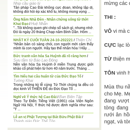
mừng các c
Nhịp cầu giáo lý
Tân pháp Cao Đài không cực đoan, không lập dị,
không đòi hỏi ép xác khổ tu, không mong vọng ...
THI :
Ông Năm Nhà Đèn - Nhân chứng sống từ thời
Huệ Nhẫn
Khai Đạo
/
"...Tôi không quen ghi chép sổ sách gì, nhưng nhớ.
VÔ
vi mà c
Đó là ngày 20 tháng Chạp năm Bính Dần. Hôm ...
Thiện Chí
NHẬT KÝ CUỐI TUẦN 24-10-202221
/
“Nhân bản có sáng chói, con người mới cảm thấy
CỰC
lạc l
mình là con người. Hãy tạo thế nhân hòa ! Hãy ...
Bức tranh văn hóa Sa Huỳnh đã rõ ràng hơn
/
TỪ
thiện m
Sưu tầm từ Báo Lao Động
Nền văn hóa Sa Huỳnh ở miền Trung được giới
khảo cổ phát hiện từ hơn 40 năm trước. Tháng ...
TÔN
vinh 
Tìm hiểu hai câu huấn từ của Đức Đạo Tổ
/
Tường Khai
Trong những kỳ lễ cúng Tứ Thời chúng ta đều có
Mùa thu nầ
đọc kinh VÌ THIÊN ĐẾ do Đức Đạo Tổ ...
cho Mẹ. Mẹ
Ban Biên Tập
Nghĩ về Ý thức hệ Cao Đài
/
đang vượt
Theo Tự Điển Tiếng Việt (1991) của Viện Ngôn
Ngữ Hà Nội, Ý thức hệ được định nghĩa như sau:
tòng đang 
"Ý ...
rưới ân h
Lễ an vị Phật Tượng tại Bát Bửu Phật Đài
/
ngạt, và tò
Thánh giáo Đức Thế Tôn
Bát Bửu Phật Đài, Ngọ thời Rằm tháng 7 năm Tân
Sửu (25 8 1961)