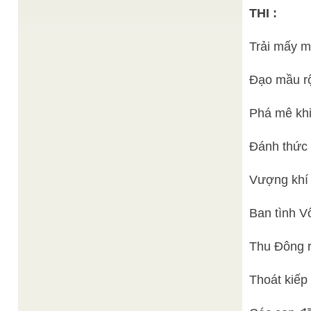
THI :
Đức Động Phương
Đạo pháp trường lưu
/
Chưởng Quản
Cơ Quan Phổ Thông Giáo Lý. Tuất thời, mùng 01
Trải mấy m
tháng 12 Đinh Tỵ KIM QUANG ĐỒNG TỬ, chào
chư Thiên ...
Lê Anh Minh
Thái Cực Đồ Thuyết_3
/
Đạo mầu r
Thái Cực Đồ Thuyết (Tiếp theo bài 2)
Đạt Tường
Tạo thế nhân hòa
/
Phá mê khi
Không phải đến bây giờ, mà đã từ rất lâu trong lịch
sử nhân loại, ý niệm "nhân hòa" đã ...
Trích
Đánh thức 
Nguyên lý Thiên địa vạn vật nhất thể
/
quyển Yếu Điểm Giáo Lý Đại Đạo
Ý NGHĨA CỦA NGUYÊN LÝ Sự khảo sát các mối
tương đồng tương quan giữa các phạm trù THIÊN
Vượng khí 
ĐỊA, VẠN ...
Ban tình V
Thu Đông r
Thoát kiếp