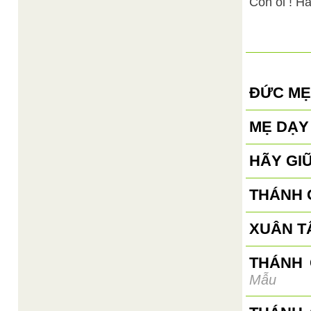
Con ôi ! Hã
ĐỨC MẸ
MẸ DẠY
HÃY GIỮ
THÁNH 
XUÂN T
THÁNH 
Mẫu