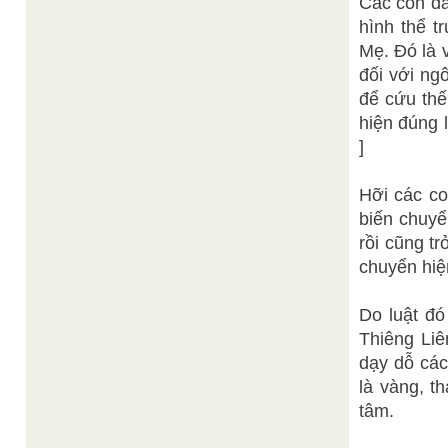
Các con đã
hình thể t
Mẹ. Đó là 
đối với ng
để cứu thế
hiện đúng l
]
Hỡi các co
biến chuyể
rồi cũng tr
chuyển hiện
Do luật đ
Thiêng Li
dạy dỗ các
là vàng, t
tâm.