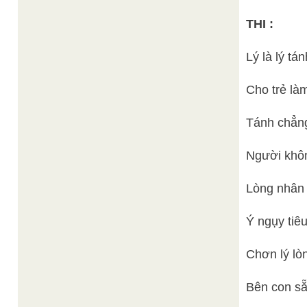
THI :
Lý là lý tá
Cho trẻ là
Tánh chẳng
Người khôn
Lòng nhân 
Ý ngụy tiêu
Chơn lý lò
Bên con sẵ