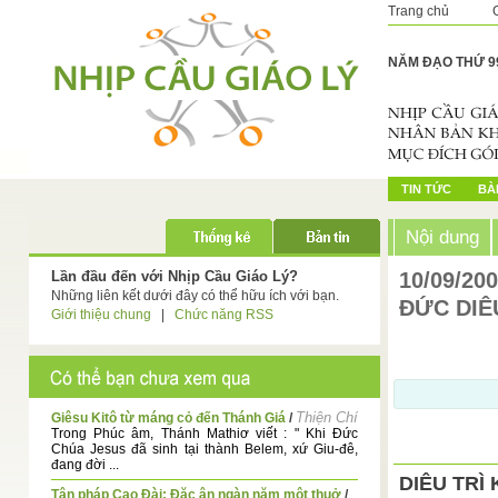
Trang chủ
NĂM ĐẠO THỨ 9
TIN TỨC
BÀI
Nội dung
Lần đầu đến với Nhịp Cầu Giáo Lý?
10/09/20
Những liên kết dưới đây có thể hữu ích với bạn.
ĐỨC DIÊ
Giới thiệu chung
|
Chức năng RSS
Thiện Chí
Giêsu Kitô từ máng cỏ đến Thánh Giá
/
Trong Phúc âm, Thánh Mathiơ viết : " Khi Đức
Chúa Jesus đã sinh tại thành Belem, xứ Giu-đê,
đang đời ...
DIÊU TRÌ
Tân pháp Cao Đài: Đặc ân ngàn năm một thuở
/