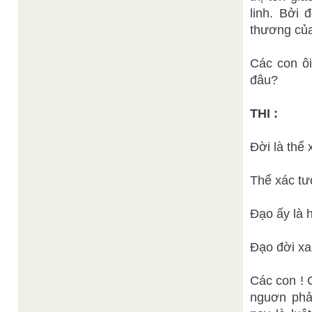
linh. Bởi
thương của
Các con ôi
đâu?
THI :
Đời là thể 
Thể xác tư
Đạo ấy là h
Đạo đời xa
Các con ! 
nguơn phả