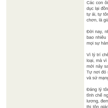
Các con ôi
dục lại đồ
tự ái, tự t
chơn, là gi
Đời nay, n
bao nhiêu
mọi sự hàn
Vì lý trí c
loại, mà v
mới nảy sa
Tự nơi đó 
và sứ mạng
Đáng lý tô
tĩnh chế n
lương, đem 
thị tôn gi