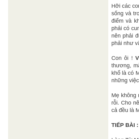
Hỡi các co
sống và tr
điểm và k
phải có cu
nên phải đ
phải như vậy
Con ôi !
thương, m
khổ là có 
những việc
Mẹ không 
rỗi. Cho n
cả đều là 
TIẾP BÀI :