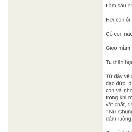
Làm sau nh
Hỡi con ôi 
Có con nào
Gieo mầm b
Tu thân họ
Từ đây về 
đạo đức, đ
con và nh
trong khi 
vật chất, 
" Nữ Chung
đám ruộng p