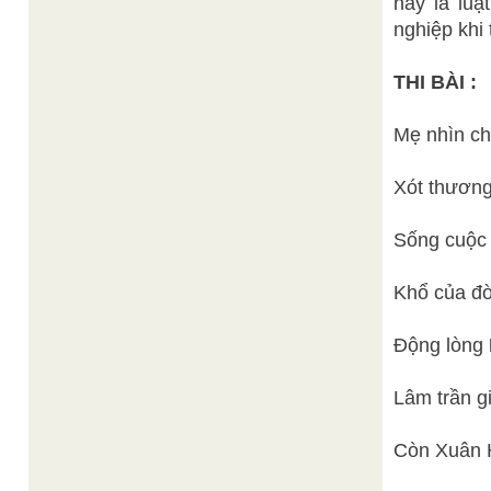
nay là lu
nghiệp khi 
THI BÀI :
Mẹ nhìn chi
Xót thương
Sống cuộc 
Khổ của đờ
Động lòng
Lâm trần g
Còn Xuân H