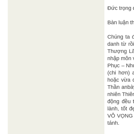
Đức trọng 
Bàn luận t
Chúng ta đ
danh từ rồ
Thượng Lã
nhập môn v
Phục – Nhứ
(chi hơn) 
hoặc vừa đ
Thần anbày
nhiên Thiê
động đều t
lành, tốt 
VÔ VỌNG là
tánh.