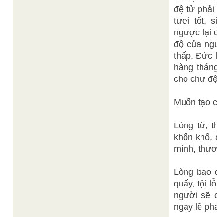
đệ tử phải
tươi tốt,
ngược lại 
độ của ngư
thấp. Đức 
hàng thán
cho chư đệ
Muốn tạo c
Lòng từ, 
khốn khổ, 
mình, thươ
Lòng bao d
quấy, tội l
người sẽ 
ngay lẽ ph