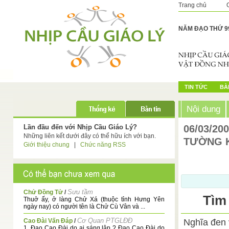
Trang chủ
NĂM ĐẠO THỨ 9
TIN TỨC
BÀI
Nội dung
Lần đầu đến với Nhịp Cầu Giáo Lý?
06/03/20
Những liên kết dưới đây có thể hữu ích với bạn.
TƯỜNG 
Giới thiệu chung
|
Chức năng RSS
Sưu tầm
Chử Đồng Tử
/
Tìm
Thuở ấy, ở làng Chử Xá (thuộc tỉnh Hưng Yên
ngày nay) có người tên là Chử Cù Vân và ...
Cơ Quan PTGLĐĐ
Cao Đài Vấn Đáp
/
Nghĩa đen 
1. Đạo Cao Đài do ai sáng lập ? Đạo Cao Đài do