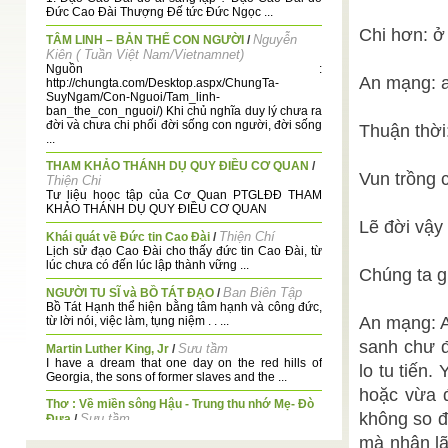
Đức Cao Đài Thượng Đế tức Đức Ngọc ...
Chi hơn: ở
Nguyễn
TÂM LINH – BẢN THỂ CON NGƯỜI
/
Kiên ( Tuần Việt Nam/Vietnamnet)
Nguồn :
An mạng: a
http://chungta.com/Desktop.aspx/ChungTa-
SuyNgam/Con-Nguoi/Tam_linh-
ban_the_con_nguoi/) Khi chủ nghĩa duy lý chưa ra
đời và chưa chi phối đời sống con người, đời sống
Thuận thời:
...
THAM KHẢO THÁNH DỤ QUY ĐIỀU CƠ QUAN
/
Vun trồng 
Thiện Chi
Tư liệu hoọc tập của Cơ Quan PTGLĐĐ THAM
KHẢO THÁNH DỤ QUY ĐIỀU CƠ QUAN
Lẽ đời vậy 
Thiện Chí
Khái quát về Đức tin Cao Đài
/
Lịch sử đạo Cao Đài cho thấy đức tin Cao Đài, từ
lúc chưa có đến lúc lập thành vững ...
Chúng ta g
Ban Biên Tập
NGƯỜI TU SĨ và BỒ TÁT ĐẠO
/
Bồ Tát Hạnh thể hiện bằng tâm hạnh và công đức,
An mạng: A
từ lời nói, việc làm, tụng niệm . . ...
sanh chư đ
Sưu tầm
Martin Luther King, Jr
/
I have a dream that one day on the red hills of
lo tu tiến
Georgia, the sons of former slaves and the ...
hoặc vừa đ
Thơ : Về miền sông Hậu - Trung thu nhớ Mẹ- Đò
không so đ
Sưu tầm
Đưa
/
VỀ MIỀN SÔNG HẬU Thuyền rời bến vượt dòng
mà nhận lã
đêm lạnh, Cà Mau ơi, sông lạnh đìu hiu! Nhớ