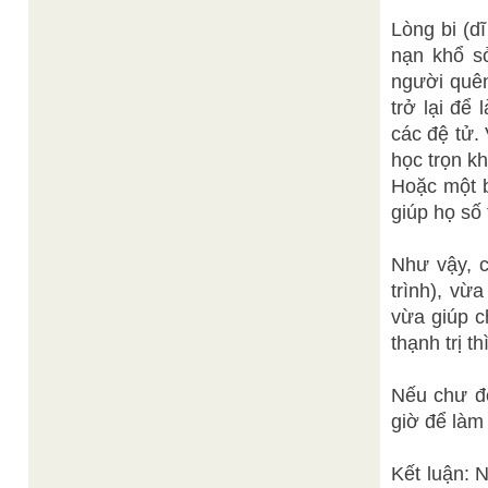
Lòng bi (d
nạn khổ s
người quên
trở lại để
các đệ tử.
học trọn kh
Hoặc một b
giúp họ số
Như vậy, 
trình), vừ
vừa giúp c
thạnh trị t
Nếu chư đệ
giờ để làm 
Kết luận: 