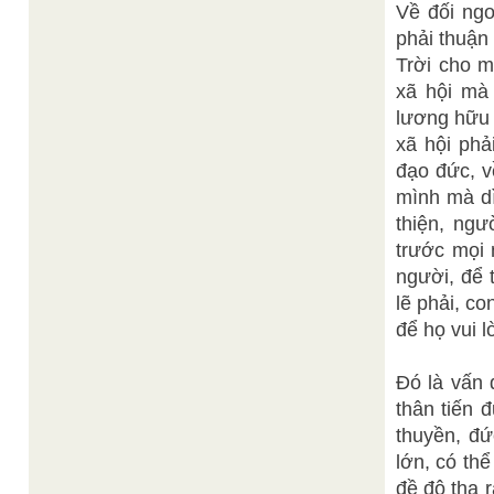
Về đối ngo
phải thuận
Trời cho m
xã hội mà 
lương hữu 
xã hội phả
đạo đức, v
mình mà dì
thiện, ngư
trước mọi 
người, để 
lẽ phải, c
để họ vui l
Đó là vấn 
thân tiến 
thuyền, đứ
lớn, có th
đề độ tha 