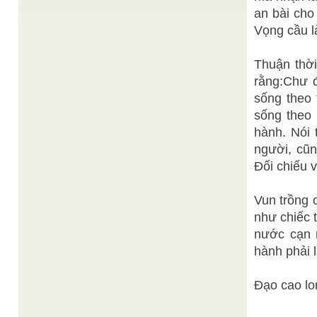
sao…chim Quốc ...
an bài cho
Thiện Chí
Vọng cầu l
NHAT KÝ CUỐI TUẦN 30-10-2021
/
Nén hương nguyền lâng lâng tâm đạo, Nhớ người
xưa gian khổ theo Thầy hằng chỉ giáo ; Từ rừng
già dựng ...
Thuận thời
Ban
Tiểu sử Thánh Tịnh Chiếu Minh Ẩn Giáo
/
rằng:Chư đ
Cai Quản Thánh tịnh Chiếu Minh Ẩn Giáo
sống theo 
Cách nay 19 năm, năm Bính Dần ( 1926) , Đức
Ngọc Hoàng Thượng Đế đã chính thức mở nền ...
sống theo 
BÀI CHỮ TÂM CỦA ĐỨC BÁC NHÃ THIỀN SƯ
/
hành. Nói 
Đức Bác Nhã Thiền Sư
người, cũn
Tâm rộng lớn trùm bao trời đất, Đức tạo sanh
muôn vật tinh cầu. Buông ra trải khắp đâu đâu,
Đối chiếu v
Gom về còn ...
Trần Ngọc Tâm
Ý Nghĩa Lễ Vu Lan
/
Ý Nghĩa Vu Lan Trần Ngọc Tâm Hằng năm vào dịp
Vun trồng 
Rằm tháng Bảy, là Lễ Trung Ngươn Địa Quan xá
như chiếc 
tội, ...
nước cạn 
hành phải 
Đạo cao lo