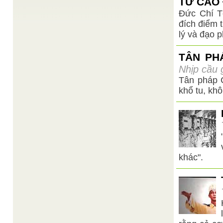
TỪ CAO 
Đức Chí T
đích điểm 
lý và đạo 
TÂN PH
Nhịp cầu g
Tân pháp C
khổ tu, kh
khác".