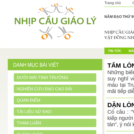
Trang chủ
NĂM ĐẠO THỨ 9
TIN TỨC
BÀI
TẤM LÒ
Những biến
DƯỚI MÁI TỊNH TRƯỜNG
suy nghĩ 
máu tại Tr
NGHIÊN CỨU ĐẠO CAO ĐÀI
mãi tiếp di
QUAN ĐIỂM
DẶN LÒN
Có câu : "
TÀI LIỆU SỬ ĐẠO
kiếp người
THAM LUẬN
tàn", ý nói