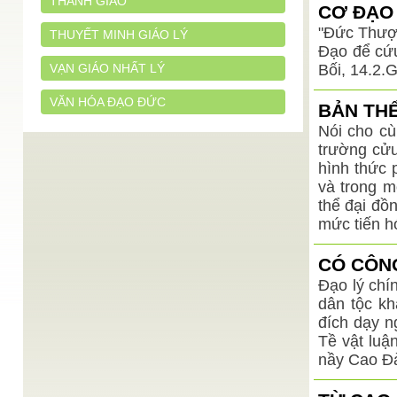
THÁNH GIÁO
CƠ ĐẠO 
"Đức Thượn
THUYẾT MINH GIÁO LÝ
Đạo để cứu
VẠN GIÁO NHẤT LÝ
Bối, 14.2.
VĂN HÓA ĐẠO ĐỨC
BẢN THỂ
Nói cho cù
trường cửu
hình thức 
và trong m
thể đại đồn
mức tiến h
CÓ CÔNG
Đạo lý chí
dân tộc kh
đích dạy n
Tề vật luậ
nầy Cao Đà