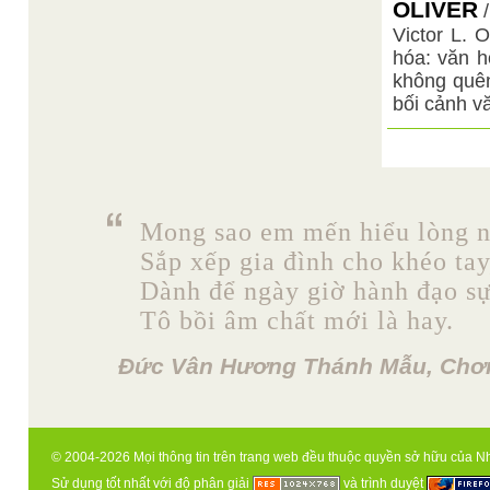
OLIVER
Victor L. 
hóa: văn 
không quên
bối cảnh vă
Mong sao em mến hiểu lòng n
Sắp xếp gia đình cho khéo tay
Dành để ngày giờ hành đạo sự
Tô bồi âm chất mới là hay.
Đức Vân Hương Thánh Mẫu, Chơn
© 2004-2026 Mọi thông tin trên trang web đều thuộc quyền sở hữu của N
Sử dụng tốt nhất với độ phân giải
và trình duyệt