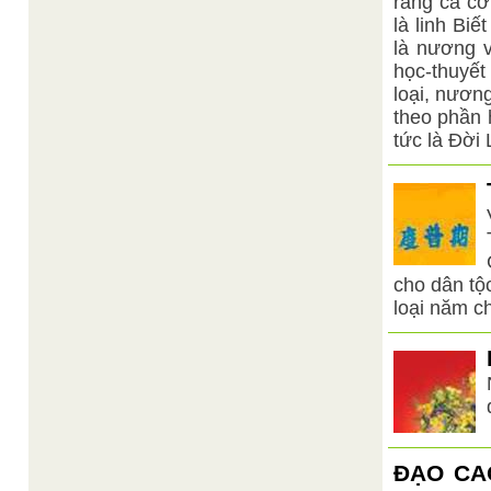
rằng cả cơ
là linh Bi
là nương v
học-thuyết
loại, nương
theo phần 
tức là Đời 
cho dân tộ
loại năm châ
ĐẠO CA